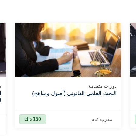
دورات متقدمة
د
البحث العلمي القانوني (أصول ومناهج)
ا
(
مدرب عام
150
د.ك