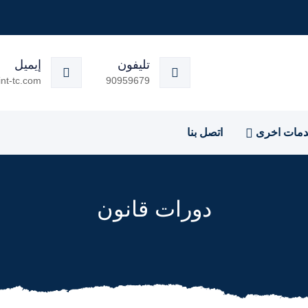
تليفون
إيميل
nt-tc.com
90959679
مات اخرى
اتصل بنا
دورات قانون