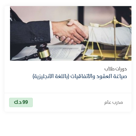
دورات طلاب
صياغة العقود والاتفاقيات (باللغة الانجليزية)
99
مدرب عام
د.ك